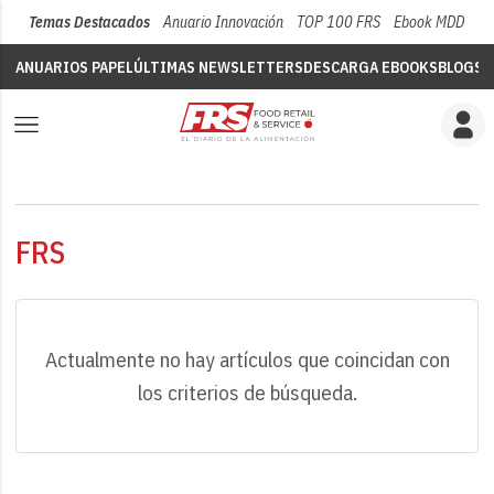
Temas Destacados
Anuario Innovación
TOP 100 FRS
Ebook MDD
Su
ANUARIOS PAPEL
ÚLTIMAS NEWSLETTERS
DESCARGA EBOOKS
BLOGS
V
FRS
Actualmente no hay artículos que coincidan con
los criterios de búsqueda.