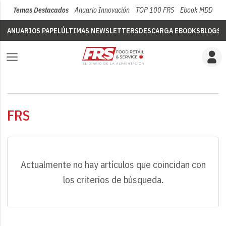
Temas Destacados
Anuario Innovación
TOP 100 FRS
Ebook MDD
Su
ANUARIOS PAPEL
ÚLTIMAS NEWSLETTERS
DESCARGA EBOOKS
BLOGS
V
FRS
Actualmente no hay artículos que coincidan con
los criterios de búsqueda.