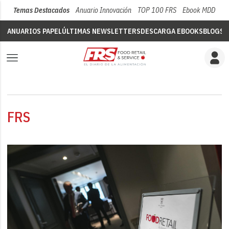
Temas Destacados
Anuario Innovación
TOP 100 FRS
Ebook MDD
Su
ANUARIOS PAPEL
ÚLTIMAS NEWSLETTERS
DESCARGA EBOOKS
BLOGS
V
FRS