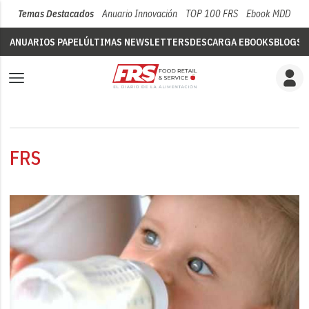
Temas Destacados
Anuario Innovación
TOP 100 FRS
Ebook MDD
Su
ANUARIOS PAPEL
ÚLTIMAS NEWSLETTERS
DESCARGA EBOOKS
BLOGS
V
FRS