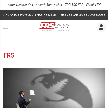
Temas Destacados
Anuario Innovación
TOP 100 FRS
Ebook MDD
Su
ANUARIOS PAPEL
ÚLTIMAS NEWSLETTERS
DESCARGA EBOOKS
BLOGS
V
FRS