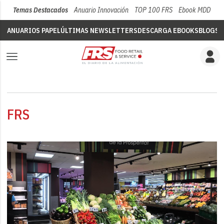
Temas Destacados
Anuario Innovación
TOP 100 FRS
Ebook MDD
Su
ANUARIOS PAPEL
ÚLTIMAS NEWSLETTERS
DESCARGA EBOOKS
BLOGS
V
FRS