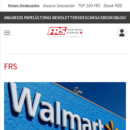
Temas Destacados
Anuario Innovación
TOP 100 FRS
Ebook MDD
Su
ANUARIOS PAPEL
ÚLTIMAS NEWSLETTERS
DESCARGA EBOOKS
BLOGS
V
FRS