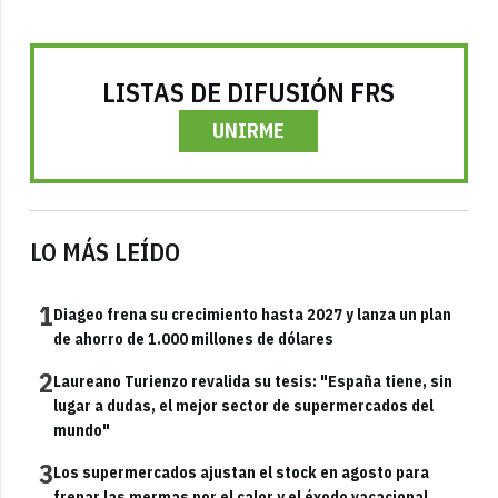
LISTAS DE DIFUSIÓN FRS
UNIRME
LO MÁS LEÍDO
1
Diageo frena su crecimiento hasta 2027 y lanza un plan
de ahorro de 1.000 millones de dólares
2
Laureano Turienzo revalida su tesis: "España tiene, sin
lugar a dudas, el mejor sector de supermercados del
mundo"
3
Los supermercados ajustan el stock en agosto para
frenar las mermas por el calor y el éxodo vacacional