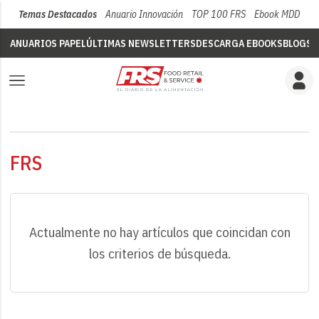
Temas Destacados
Anuario Innovación
TOP 100 FRS
Ebook MDD
Su
ANUARIOS PAPEL
ÚLTIMAS NEWSLETTERS
DESCARGA EBOOKS
BLOGS
V
FRS
Actualmente no hay artículos que coincidan con
los criterios de búsqueda.