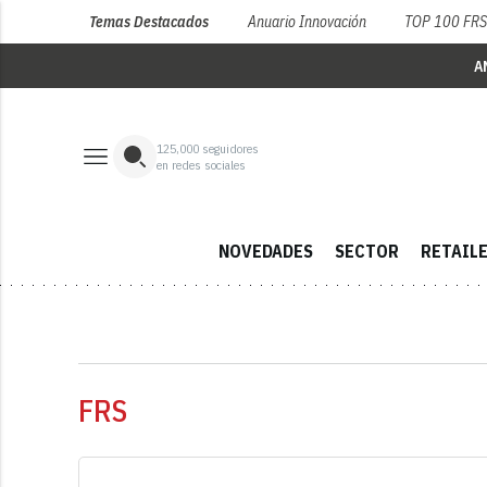
Temas Destacados
Anuario Innovación
TOP 100 FR
A
125,000
seguidores
en redes sociales
NOVEDADES
SECTOR
RETAIL
FRS