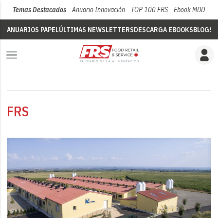
Temas Destacados
Anuario Innovación
TOP 100 FRS
Ebook MDD
Su
ANUARIOS PAPEL
ÚLTIMAS NEWSLETTERS
DESCARGA EBOOKS
BLOGS
V
FRS