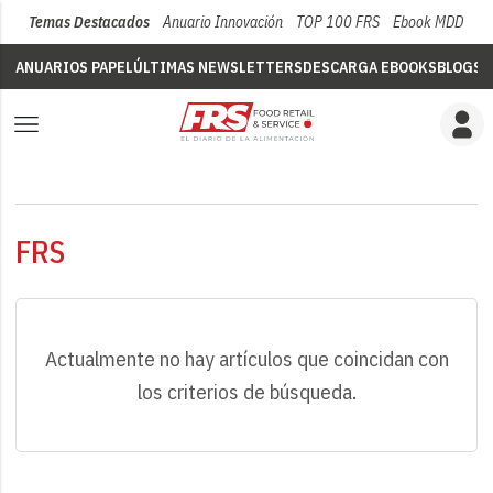
Temas Destacados
Anuario Innovación
TOP 100 FRS
Ebook MDD
Su
ANUARIOS PAPEL
ÚLTIMAS NEWSLETTERS
DESCARGA EBOOKS
BLOGS
V
FRS
Actualmente no hay artículos que coincidan con
los criterios de búsqueda.