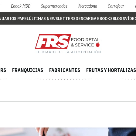
S
Ebook MDD
Supermercados
Mercadona
Carrefour
NUARIOS PAPEL
ÚLTIMAS NEWSLETTERS
DESCARGA EBOOKS
BLOGS
VÍDE
ERS
FRANQUICIAS
FABRICANTES
FRUTAS Y HORTALIZAS