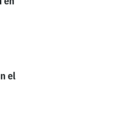
n en
n el