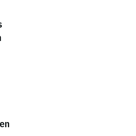
s
n
 en