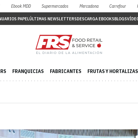
S
Ebook MDD
Supermercados
Mercadona
Carrefour
NUARIOS PAPEL
ÚLTIMAS NEWSLETTERS
DESCARGA EBOOKS
BLOGS
VÍDE
ERS
FRANQUICIAS
FABRICANTES
FRUTAS Y HORTALIZAS