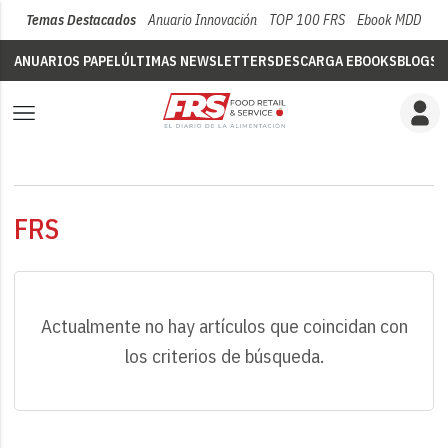
Temas Destacados
Anuario Innovación
TOP 100 FRS
Ebook MDD
Su
ANUARIOS PAPEL
ÚLTIMAS NEWSLETTERS
DESCARGA EBOOKS
BLOGS
V
FRS
Actualmente no hay artículos que coincidan con
los criterios de búsqueda.