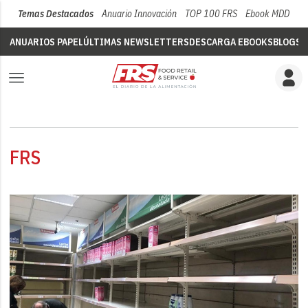
Temas Destacados
Anuario Innovación
TOP 100 FRS
Ebook MDD
Su
ANUARIOS PAPEL
ÚLTIMAS NEWSLETTERS
DESCARGA EBOOKS
BLOGS
V
FRS