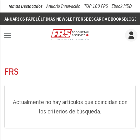
Temas Destacados
Anuario Innovación
TOP 100 FRS
Ebook MDD
Su
ANUARIOS PAPEL
ÚLTIMAS NEWSLETTERS
DESCARGA EBOOKS
BLOGS
V
FRS
Actualmente no hay artículos que coincidan con
los criterios de búsqueda.