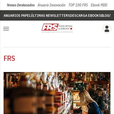
Temas Destacados
Anuario Innovación
TOP 100 FRS
Ebook MDD
Su
ANUARIOS PAPEL
ÚLTIMAS NEWSLETTERS
DESCARGA EBOOKS
BLOGS
V
FRS