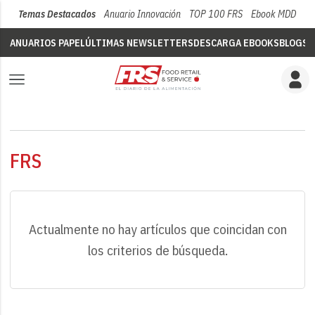
Temas Destacados
Anuario Innovación
TOP 100 FRS
Ebook MDD
Su
ANUARIOS PAPEL
ÚLTIMAS NEWSLETTERS
DESCARGA EBOOKS
BLOGS
V
FRS
Actualmente no hay artículos que coincidan con
los criterios de búsqueda.