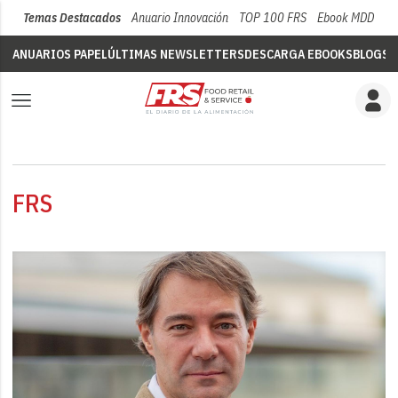
Temas Destacados
Anuario Innovación
TOP 100 FRS
Ebook MDD
Su
ANUARIOS PAPEL
ÚLTIMAS NEWSLETTERS
DESCARGA EBOOKS
BLOGS
V
FRS