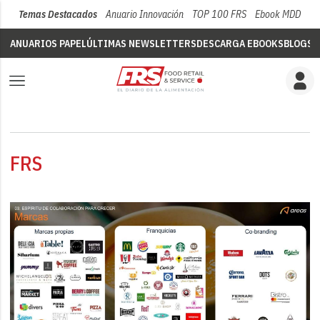
Temas Destacados
Anuario Innovación
TOP 100 FRS
Ebook MDD
Su
ANUARIOS PAPEL
ÚLTIMAS NEWSLETTERS
DESCARGA EBOOKS
BLOGS
V
FRS