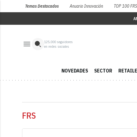
Temas Destacados
Anuario Innovación
TOP 100 FR
A
125,000
seguidores
en redes sociales
NOVEDADES
SECTOR
RETAIL
FRS