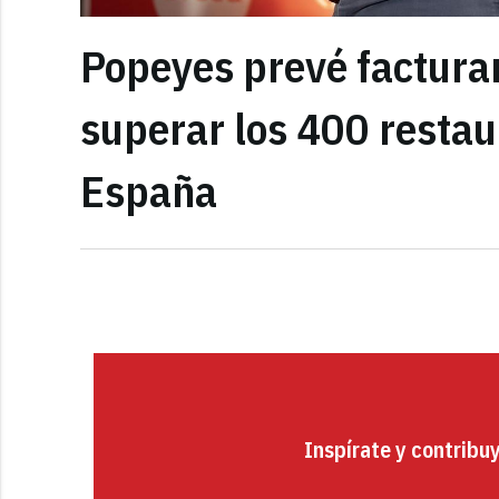
Popeyes prevé facturar
superar los 400 restau
España
Inspírate y contribu