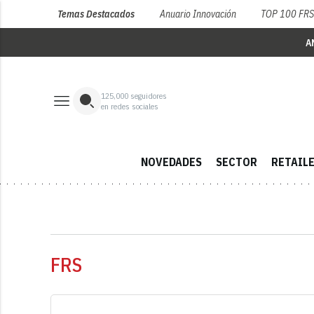
Temas Destacados
Anuario Innovación
TOP 100 FR
A
125,000
seguidores
en redes sociales
NOVEDADES
SECTOR
RETAIL
FRS