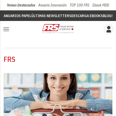
Temas Destacados
Anuario Innovación
TOP 100 FRS
Ebook MDD
Su
ANUARIOS PAPEL
ÚLTIMAS NEWSLETTERS
DESCARGA EBOOKS
BLOGS
V
FRS