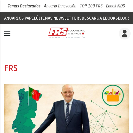
Temas Destacados
Anuario Innovación
TOP 100 FRS
Ebook MDD
Su
ANUARIOS PAPEL
ÚLTIMAS NEWSLETTERS
DESCARGA EBOOKS
BLOGS
V
FRS