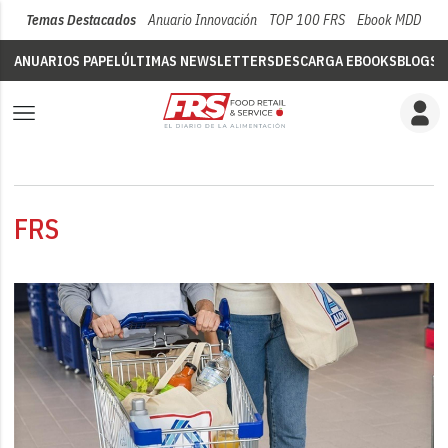
Temas Destacados
Anuario Innovación
TOP 100 FRS
Ebook MDD
Su
ANUARIOS PAPEL
ÚLTIMAS NEWSLETTERS
DESCARGA EBOOKS
BLOGS
V
FRS