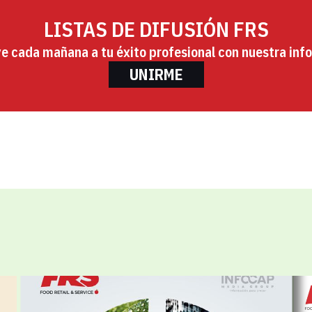
LISTAS DE DIFUSIÓN FRS
ye cada mañana a tu éxito profesional con nuestra info
UNIRME