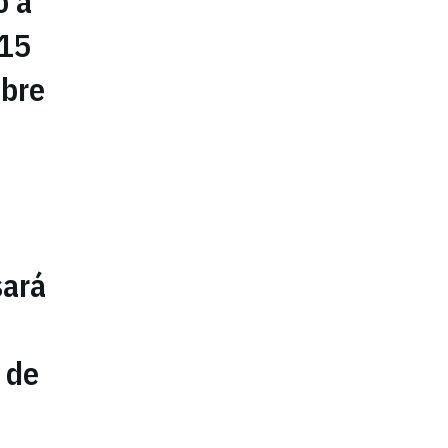
o a
 15
mbre
ará
 de