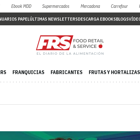
S
Ebook MDD
Supermercados
Mercadona
Carrefour
NUARIOS PAPEL
ÚLTIMAS NEWSLETTERS
DESCARGA EBOOKS
BLOGS
VÍDE
ERS
FRANQUICIAS
FABRICANTES
FRUTAS Y HORTALIZAS