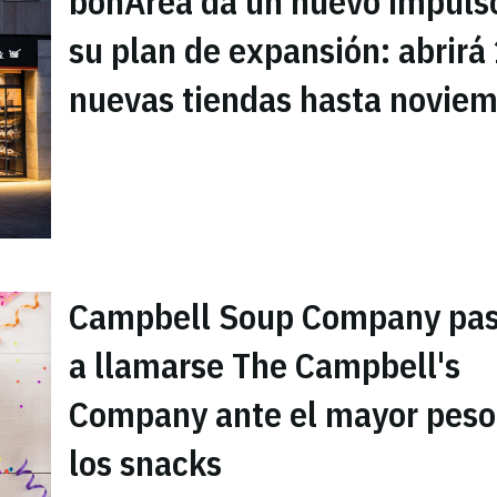
bonÁrea da un nuevo impuls
su plan de expansión: abrirá
nuevas tiendas hasta novie
Campbell Soup Company pas
a llamarse The Campbell's
Company ante el mayor peso
los snacks