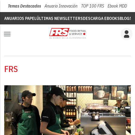
Temas Destacados
Anuario Innovación
TOP 100 FRS
Ebook MDD
Su
ANUARIOS PAPEL
ÚLTIMAS NEWSLETTERS
DESCARGA EBOOKS
BLOGS
V
FRS