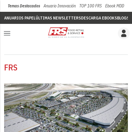
Temas Destacados
Anuario Innovación
TOP 100 FRS
Ebook MDD
Su
ANUARIOS PAPEL
ÚLTIMAS NEWSLETTERS
DESCARGA EBOOKS
BLOGS
V
FRS