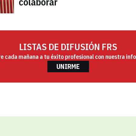
colaborar
LISTAS DE DIFUSIÓN FRS
ye cada mañana a tu éxito profesional con nuestra info
UNIRME