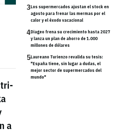
3
Los supermercados ajustan el stock en
agosto para frenar las mermas por el
calor y el éxodo vacacional
4
Diageo frena su crecimiento hasta 2027
y lanza un plan de ahorro de 1.000
millones de dólares
5
Laureano Turienzo revalida su tesis:
"España tiene, sin lugar a dudas, el
mejor sector de supermercados del
mundo"
tri-
ka
y
n a