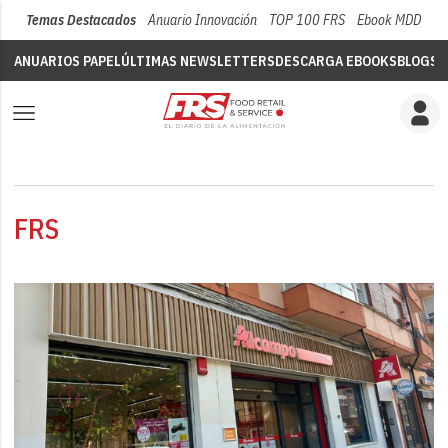
Temas Destacados
Anuario Innovación
TOP 100 FRS
Ebook MDD
Su
ANUARIOS PAPEL
ÚLTIMAS NEWSLETTERS
DESCARGA EBOOKS
BLOGS
V
FRS