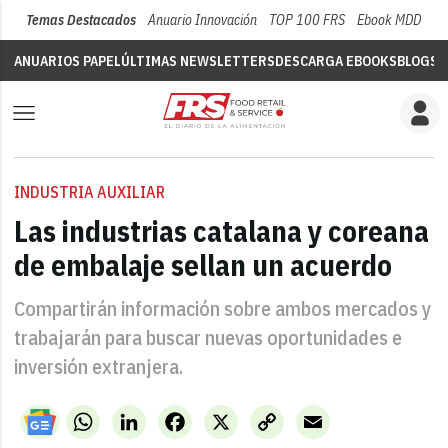
Temas Destacados
Anuario Innovación
TOP 100 FRS
Ebook MDD
Su
ANUARIOS PAPEL
ÚLTIMAS NEWSLETTERS
DESCARGA EBOOKS
BLOGS
V
INDUSTRIA AUXILIAR
Las industrias catalana y coreana
de embalaje sellan un acuerdo
Compartirán información sobre ambos mercados y
trabajarán para buscar nuevas oportunidades e
inversión extranjera.
WhatsApp
LinkedIn
Facebook
X
Copy
Email
Link