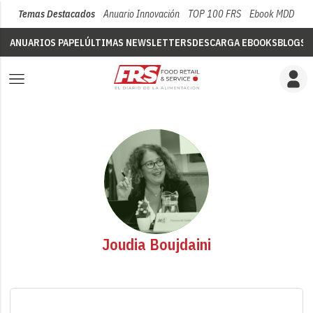
Temas Destacados
Anuario Innovación
TOP 100 FRS
Ebook MDD
Su
ANUARIOS PAPEL
ÚLTIMAS NEWSLETTERS
DESCARGA EBOOKS
BLOGS
V
Joudia Boujdaini