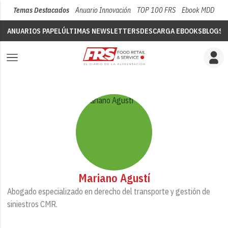
Temas Destacados
Anuario Innovación
TOP 100 FRS
Ebook MDD
Su
ANUARIOS PAPEL
ÚLTIMAS NEWSLETTERS
DESCARGA EBOOKS
BLOGS
V
Mariano Agustí
Abogado especializado en derecho del transporte y gestión de
siniestros CMR.