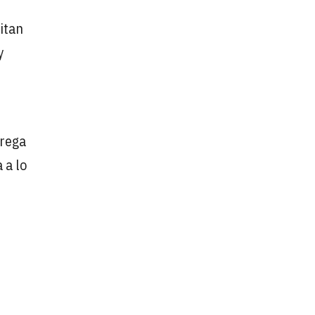
itan
y
trega
 a lo
e