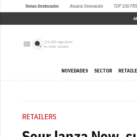
Temas Destacados
Anuario Innovación
TOP 100 FR
A
125,000
seguidores
en redes sociales
NOVEDADES
SECTOR
RETAIL
RETAILERS
Seur lanza Now, su