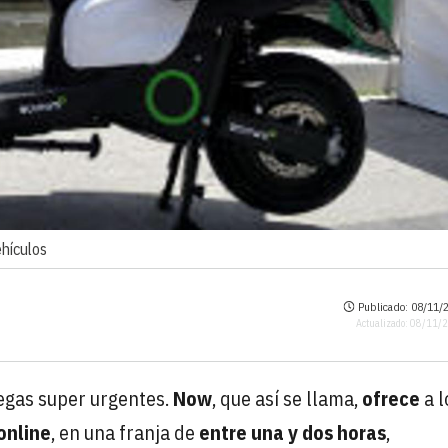
ehículos
Publicado: 08/11/2
Actualizado: 08/11/
egas super urgentes.
Now
, que así se llama,
ofrece
a l
online
, en una franja de
entre una y dos horas
,