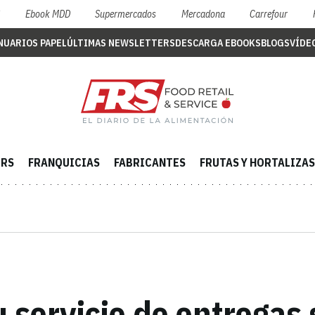
S
Ebook MDD
Supermercados
Mercadona
Carrefour
NUARIOS PAPEL
ÚLTIMAS NEWSLETTERS
DESCARGA EBOOKS
BLOGS
VÍDE
ERS
FRANQUICIAS
FABRICANTES
FRUTAS Y HORTALIZAS
 servicio de entregas