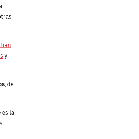
a
otras
e han
és
y
os
, de
 es la
e