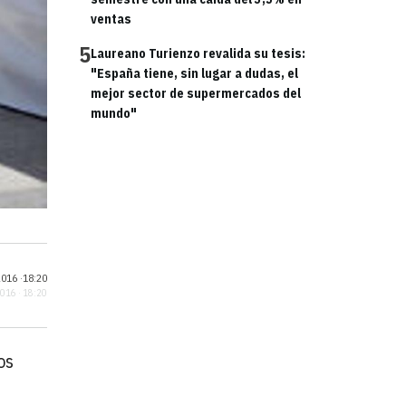
ventas
5
Laureano Turienzo revalida su tesis:
"España tiene, sin lugar a dudas, el
mejor sector de supermercados del
mundo"
016 ·
18:20
2016 · 18:20
os