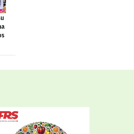
su
na
os