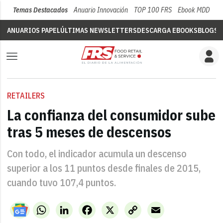
Temas Destacados
Anuario Innovación
TOP 100 FRS
Ebook MDD
Su
ANUARIOS PAPEL
ÚLTIMAS NEWSLETTERS
DESCARGA EBOOKS
BLOGS
V
RETAILERS
La confianza del consumidor sube
tras 5 meses de descensos
Con todo, el indicador acumula un descenso
superior a los 11 puntos desde finales de 2015,
cuando tuvo 107,4 puntos.
WhatsApp
LinkedIn
Facebook
X
Copy
Email
Link