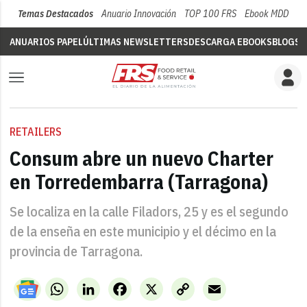
Temas Destacados
Anuario Innovación
TOP 100 FRS
Ebook MDD
Su
ANUARIOS PAPEL
ÚLTIMAS NEWSLETTERS
DESCARGA EBOOKS
BLOGS
V
RETAILERS
Consum abre un nuevo Charter
en Torredembarra (Tarragona)
Se localiza en la calle Filadors, 25 y es el segundo
de la enseña en este municipio y el décimo en la
provincia de Tarragona.
WhatsApp
LinkedIn
Facebook
X
Copy
Email
Link