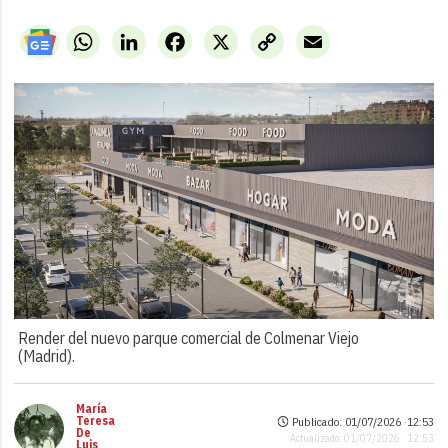
WhatsApp
LinkedIn
Facebook
X
Copy
Email
Link
Render del nuevo parque comercial de Colmenar Viejo
(Madrid).
María
Teresa
Publicado: 01/07/2026 ·
12:53
De
Actualizado: 01/07/2026 · 12:53
Luis