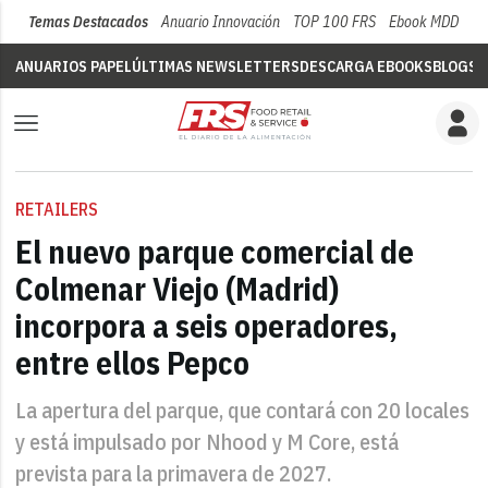
Temas Destacados
Anuario Innovación
TOP 100 FRS
Ebook MDD
Su
ANUARIOS PAPEL
ÚLTIMAS NEWSLETTERS
DESCARGA EBOOKS
BLOGS
V
RETAILERS
El nuevo parque comercial de
Colmenar Viejo (Madrid)
incorpora a seis operadores,
entre ellos Pepco
La apertura del parque, que contará con 20 locales
y está impulsado por Nhood y M Core, está
prevista para la primavera de 2027.