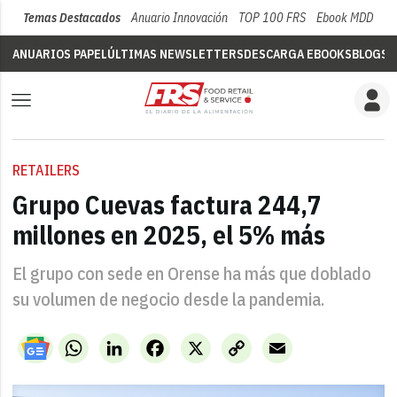
Temas Destacados
Anuario Innovación
TOP 100 FRS
Ebook MDD
Su
ANUARIOS PAPEL
ÚLTIMAS NEWSLETTERS
DESCARGA EBOOKS
BLOGS
V
RETAILERS
Grupo Cuevas factura 244,7
millones en 2025, el 5% más
El grupo con sede en Orense ha más que doblado
su volumen de negocio desde la pandemia.
WhatsApp
LinkedIn
Facebook
X
Copy
Email
Link