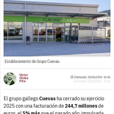
Establecimiento de Grupo Cuevas.
Víctor
Publicado: 25/06/2026 ·
16:41
Olcina
Pita
Actualizado: 25/06/2026 · 16:41
El grupo gallego
Cuevas
ha cerrado su ejercicio
2025 con una facturación de
244,7 millones
de
euros, el
5% más
que el pasado año, impulsada