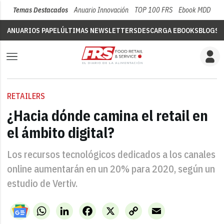
Temas Destacados
Anuario Innovación
TOP 100 FRS
Ebook MDD
Su
ANUARIOS PAPEL
ÚLTIMAS NEWSLETTERS
DESCARGA EBOOKS
BLOGS
V
RETAILERS
¿Hacia dónde camina el retail en
el ámbito digital?
Los recursos tecnológicos dedicados a los canales
online aumentarán en un 20% para 2020, según un
estudio de Vertiv.
WhatsApp
LinkedIn
Facebook
X
Copy
Email
Link