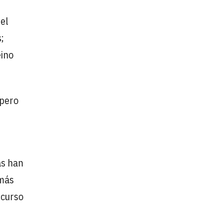
 el
;
eino
 pero
as han
 más
ecurso