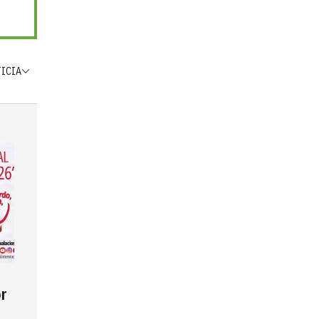
TICIA
r