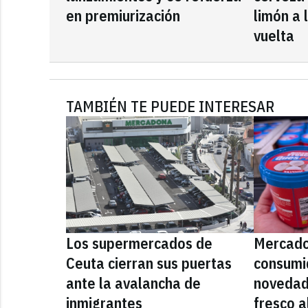
en premiurización
limón a 
vuelta
TAMBIÉN TE PUEDE INTERESAR
Los supermercados de
Mercado
Ceuta cierran sus puertas
consumid
ante la avalancha de
novedad
inmigrantes
fresco a