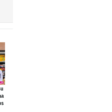
su
na
os