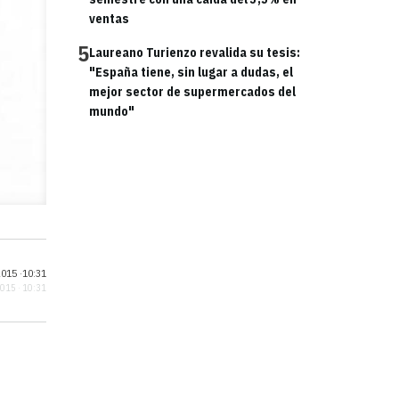
ventas
5
Laureano Turienzo revalida su tesis:
"España tiene, sin lugar a dudas, el
mejor sector de supermercados del
mundo"
015 ·
10:31
2015 · 10:31