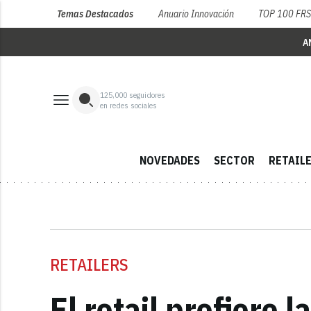
Temas Destacados
Anuario Innovación
TOP 100 FR
A
125,000
seguidores
en redes sociales
NOVEDADES
SECTOR
RETAIL
RETAILERS
El retail prefiere 