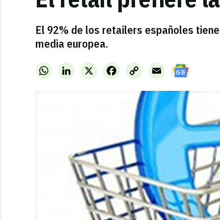
El 92% de los retailers españoles tiene
media europea.
WhatsApp
LinkedIn
X
Facebook
Copy
Email
Link