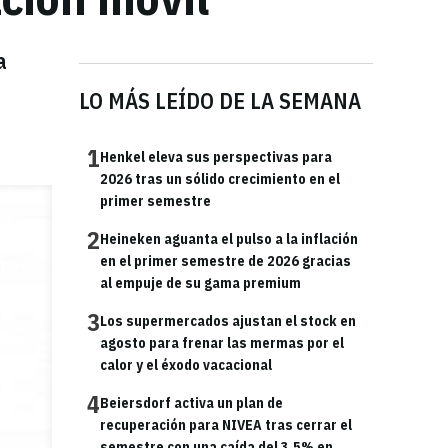
a
LO MÁS LEÍDO DE LA SEMANA
1
Henkel eleva sus perspectivas para
2026 tras un sólido crecimiento en el
primer semestre
2
Heineken aguanta el pulso a la inflación
en el primer semestre de 2026 gracias
al empuje de su gama premium
3
Los supermercados ajustan el stock en
agosto para frenar las mermas por el
calor y el éxodo vacacional
4
Beiersdorf activa un plan de
recuperación para NIVEA tras cerrar el
semestre con una caída del 3,5% en