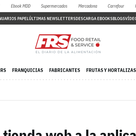
S
Ebook MDD
Supermercados
Mercadona
Carrefour
NUARIOS PAPEL
ÚLTIMAS NEWSLETTERS
DESCARGA EBOOKS
BLOGS
VÍDE
ERS
FRANQUICIAS
FABRICANTES
FRUTAS Y HORTALIZAS
la tienda web a la aplic