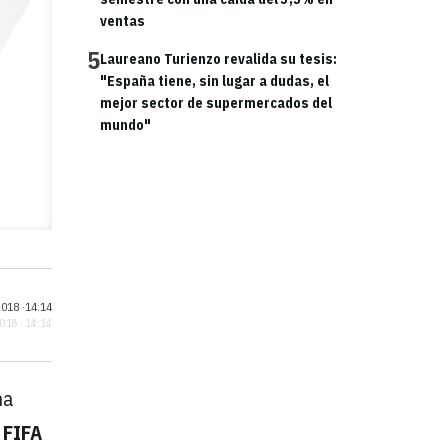
ventas
5
Laureano Turienzo revalida su tesis:
"España tiene, sin lugar a dudas, el
mejor sector de supermercados del
mundo"
018 ·
14:14
2018 · 14:14
na
 FIFA