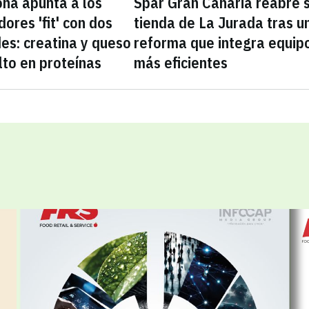
na apunta a los
Spar Gran Canaria reabre 
ores 'fit' con dos
tienda de La Jurada tras u
es: creatina y queso
reforma que integra equip
lto en proteínas
más eficientes