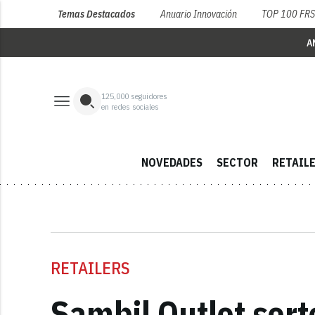
Temas Destacados
Anuario Innovación
TOP 100 FR
A
125,000
seguidores
en redes sociales
NOVEDADES
SECTOR
RETAIL
RETAILERS
Sambil Outlet sort