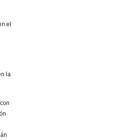
en el
a
en la
con
lón
rán