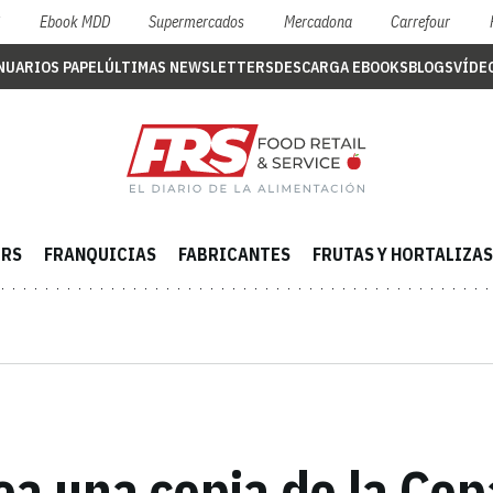
S
Ebook MDD
Supermercados
Mercadona
Carrefour
NUARIOS PAPEL
ÚLTIMAS NEWSLETTERS
DESCARGA EBOOKS
BLOGS
VÍDE
ERS
FRANQUICIAS
FABRICANTES
FRUTAS Y HORTALIZAS
ea una copia de la Co