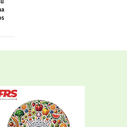
su
na
os