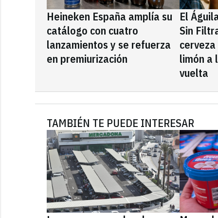
Heineken España amplía su
El Águil
catálogo con cuatro
Sin Filt
lanzamientos y se refuerza
cerveza
en premiurización
limón a 
vuelta
TAMBIÉN TE PUEDE INTERESAR