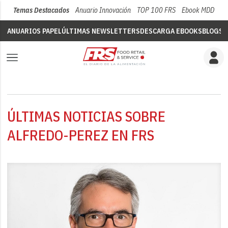
Temas Destacados
Anuario Innovación
TOP 100 FRS
Ebook MDD
Su
ANUARIOS PAPEL
ÚLTIMAS NEWSLETTERS
DESCARGA EBOOKS
BLOGS
V
ÚLTIMAS NOTICIAS SOBRE
ALFREDO-PEREZ EN FRS