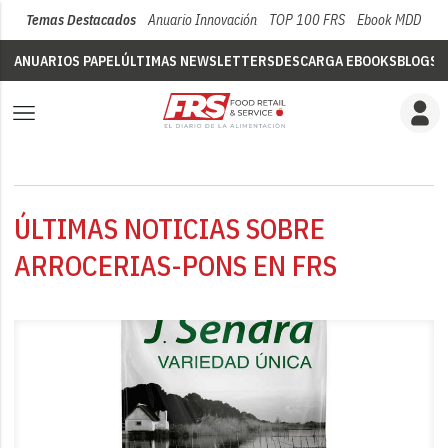
Temas Destacados
Anuario Innovación
TOP 100 FRS
Ebook MDD
Su
ANUARIOS PAPEL
ÚLTIMAS NEWSLETTERS
DESCARGA EBOOKS
BLOGS
V
ÚLTIMAS NOTICIAS SOBRE
ARROCERIAS-PONS EN FRS