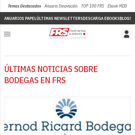
Temas Destacados
Anuario Innovación
TOP 100 FRS
Ebook MDD
Su
ANUARIOS PAPEL
ÚLTIMAS NEWSLETTERS
DESCARGA EBOOKS
BLOGS
V
ÚLTIMAS NOTICIAS SOBRE
BODEGAS EN FRS