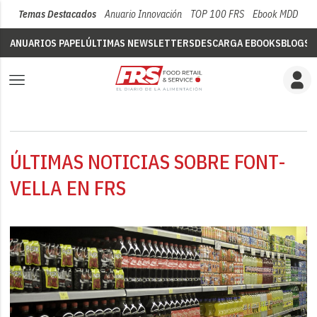
Temas Destacados
Anuario Innovación
TOP 100 FRS
Ebook MDD
Su
ANUARIOS PAPEL
ÚLTIMAS NEWSLETTERS
DESCARGA EBOOKS
BLOGS
V
ÚLTIMAS NOTICIAS SOBRE FONT-
VELLA EN FRS