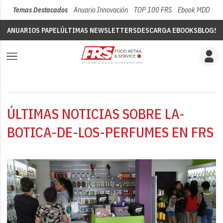
Temas Destacados
Anuario Innovación
TOP 100 FRS
Ebook MDD
Su
ANUARIOS PAPEL
ÚLTIMAS NEWSLETTERS
DESCARGA EBOOKS
BLOGS
V
ÚLTIMAS NOTICIAS SOBRE LA-
BOTICA-DE-LOS-PERFUMES EN FRS