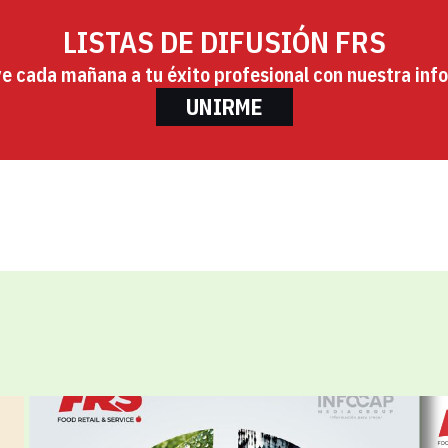
LISTAS DE DIFUSIÓN FRS
ye cada mañana a tu éxito profesional con nuestra info
UNIRME