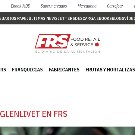
S
Ebook MDD
Supermercados
Mercadona
Carrefour
NUARIOS PAPEL
ÚLTIMAS NEWSLETTERS
DESCARGA EBOOKS
BLOGS
VÍDE
ERS
FRANQUICIAS
FABRICANTES
FRUTAS Y HORTALIZAS
-GLENLIVET EN FRS