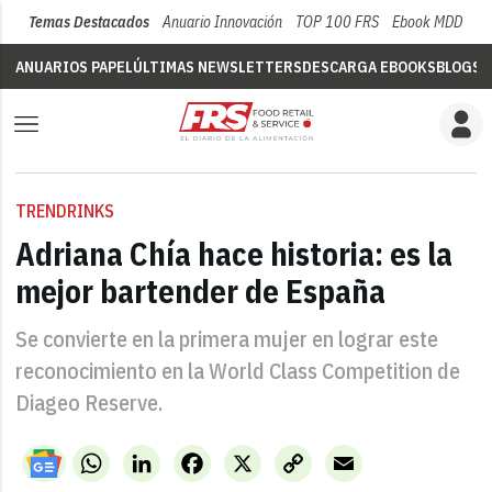
Temas Destacados
Anuario Innovación
TOP 100 FRS
Ebook MDD
Su
ANUARIOS PAPEL
ÚLTIMAS NEWSLETTERS
DESCARGA EBOOKS
BLOGS
V
TRENDRINKS
Adriana Chía hace historia: es la
mejor bartender de España
Se convierte en la primera mujer en lograr este
reconocimiento en la World Class Competition de
Diageo Reserve.
WhatsApp
LinkedIn
Facebook
X
Copy
Email
Link